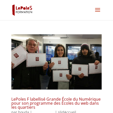
LePoles F labellisé Grande École du Numérique
pour son programme des Écoles du web dans
les quartiers
par
houda
|
Oct 30, 2017
|
slidAccueil