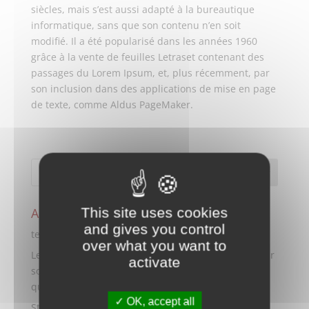
siècles, mais s’est aussi adapté à la bureautique
informatique, sans que son contenu n’en soit
modifié. Il a été popularisé dans les années 1960
grâce à la vente de feuilles Letraset contenant des
passages du Lorem Ipsum, et, plus récemment, par
son inclusion dans des applications de mise en page
de texte, comme Aldus PageMaker.
This site uses cookies
Articles récents
and gives you control
test
over what you want to
LePoles F labellisé Grande École du Numérique pour
activate
son programme des Écoles du web dans les
quartiers
OK, accept all
Statut de salarié