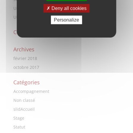
Un stage
Deny all cookies
Un accompagnement
Personalize
Commentaires récents
Archives
février 2018
octobre 2017
Catégories
Accompagnement
Non classé
slidAccueil
Stage
Statut